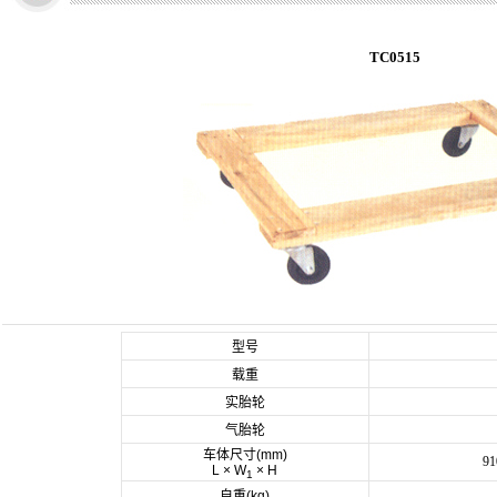
TC0515
型号
载重
实胎轮
气胎轮
车体尺寸(mm)
91
L × W
× H
1
自重(kg)