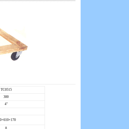
TC0515
300
4"
0×610×170
8