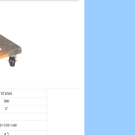
TC0501
300
3"
0×510×140
4.5