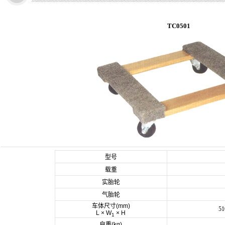
TC0501
型号
载重
实胎轮
气胎轮
车体尺寸(mm)
51
L × W
× H
1
自重(kg)